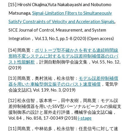
[15] Hiroshi Okajima,Yuta Nakabayashi and Nobutomo
Matsunaga,
Signal-Limitation Filters to Simultaneously
Satisfy Constraints of Velocity and Acceleration Signals
,
SICE Journal of Control, Measurement, and System
Integration，Vol.1
3
, No.
1
, pp.
1
-
8
(20
20
)
(Open acce
ss)
[14] 岡島寛：
ポリトープ型不確かさを有する連続時間線
形時不変システムに対するモデル誤差抑制補償器のロバ
スト性能解析
，計測自動制御学会論文集，Vol. 55, No. 12,
(2019)
[13] 岡島寛，奥村洸祐，松永信智：
モデル誤差抑制補償
器を用いた車輪型倒立振子のロバスト速度補償
，電気学
会論文誌(C), Vol. 139, No. 3, (2019)
[12] 松永信智，坂本将一，田中友樹，岡島寛：モデル誤
差抑制補償器を用いたSSV型パーソナルビークルの操縦支
援制御系の設計と屋外走行評価，機械学会論文誌C編，
Vol. 84，No. 858, 17-00349 (2018)
j-stage
[11] 岡島寛，中林佑多，松永信智：任意信号に対して速