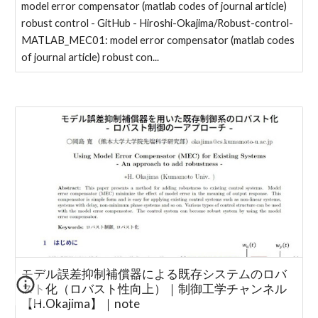
model error compensator (matlab codes of journal article)
robust control - GitHub - Hiroshi-Okajima/Robust-control-
MATLAB_MEC01: model error compensator (matlab codes
of journal article) robust con...
モデル誤差抑制補償器による既存システムのロバ
スト化（ロバスト性向上）｜制御工学チャンネル
【H.Okajima】｜note