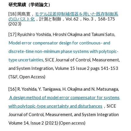
研究業績（学術論文）
[18] 岡島寛，
モデル誤差抑制補償器を用いた既存制御系
のロバスト化
，計測と制御，Vol. 62，No. 3，168-175
(2023)
[17] Ryuichiro Yoshida, Hiroshi Okajima and Takumi Sato,
Model error compensator design for continuous- and
discrete-time non-minimum phase systems with polytopic-
type uncertainties
, SICE Journal of Control, Measurement,
and System Integration,
Volume 15 Issue 2 pags 141-153
(T&F, Open Access)
[16]
R. Yoshida, Y. Tanigawa, H. Okajima and N. Matsunaga,
A design method of model error compensator for systems
with polytopic-type uncertainty and disturbances
，SICE
Journal of Control, Measurement, and System Integration
Volume 14, Issue 2
(
2021)
(Open acce
ss)