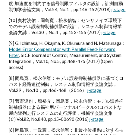
度·加速度を制約する信号制限フィルタの設計，計測自動
制御学会論文集，Vol.54, No.1，pp.146-152(2018)
j-stage
[10] 奥村洸佑，岡島寛，松永信智：センサノイズ環境下
でのモデル誤差抑制補償器の設計，システム制御情報学
会論文誌，Vol.30，No.4，pp.153-155 (2017)
j-stage
[9] G. Ichimasa, H. Okajima, K. Okumura and N. Matsunaga：
Model Error Compensator with Parallel Feed-Forward
Filter
, SICE Journal of Control, Measurement, and System
Integration，Vol.10, No.5, pp.468-475 (2017)
(Open
acce
ss)
[8] 岡島寛，松永信智：モデル誤差抑制補償器に基づくロ
バスト経路追従制御，システム制御情報学会論文誌，
Vol.29，No.10，pp.466-468（2016）
j-stage
[7] 菅野達也，壇裕介，岡島寛，松永信智：モデル誤差抑
制補償器による福祉用パーソナルビークルのロバストな
屋内隊列走行システムの走行評価，機械学会論文集
(Ｃ),Vol.82, No.840, pp.15-00690 (2016)
j-stage
[6] 岡島寛，一政豪，松永信智：非最小位相系に対するモ