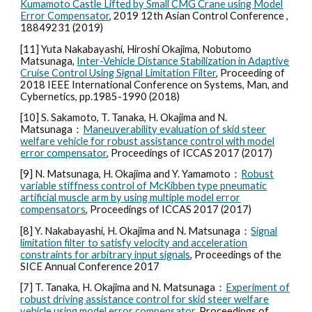
Kumamoto Castle Lifted by Small CMG Crane using Model
Error Compensator
, 2019 12th Asian Control Conference ,
18849231 (2019)
[
11
] Yuta Nakabayashi, Hiroshi Okajima, Nobutomo
Matsunaga,
Inter-Vehicle Distance Stabilization in Adaptive
Cruise Control Using Signal Limitation Filter
,
Proceeding of
2018 IEEE International Conference on Systems, Man, and
Cybernetics, pp.1985-1990 (2018)
[
10
] S. Sakamoto, T. Tanaka, H. Okajima and N.
Matsunaga：
Maneuverability evaluation of skid steer
welfare vehicle for robust assistance control with model
error compensator
, Proceedings of ICCAS 2017 (2017)
[
9
] N. Matsunaga, H. Okajima and Y. Yamamoto：
Robust
variable stiffness control of McKibben type pneumatic
artificial muscle arm by using multiple model error
compensators
, Proceedings of ICCAS 2017 (2017)
[
8
] Y. Nakabayashi, H. Okajima and N. Matsunaga：
Signal
limitation filter to satisfy velocity and acceleration
constraints for arbitrary input signals
, Proceedings of the
SICE Annual Conference 2017
[
7
] T. Tanaka, H. Okajima and N. Matsunaga：
Experiment of
robust driving assistance control for skid steer welfare
vehicle using model error compensator
, Proceedings of