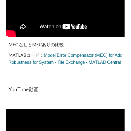
MEC なしとMECありの比較：
MATLABコード：
Model Error Compensator (MEC) for Add
Robustness for System - File Exchange - MATLAB Central
YouTube動画