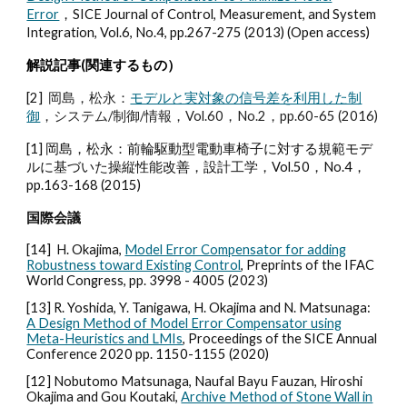
Error
，SICE Journal of Control, Measurement, and System
Integration, Vol.6, No.4, pp.267-275 (2013)
(Open acce
ss)
解説記事(関連するもの）
[2]
岡島，松永：
モデルと実対象の信号差を利用した制
御
，システム/制御/情報，Vol.60，No.2，pp.60-65 (2016)
[1] 岡島，松永：前輪駆動型電動車椅子に対する規範モデ
ルに基づいた操縦性能改善，設計工学，Vol.50，No.4，
pp.163-168 (2015)
国際会議
[
14] H. Okajima,
Model Error Compensator for adding
Robustness toward Existing Control
, Preprints of the IFAC
World Congress, pp. 3998 - 4005 (2023)
[
13
] R. Yoshida, Y. Tanigawa, H. Okajima and N. Matsunaga:
A Design Method of Model Error Compensator using
Meta-Heuristics and LMIs
, Proceedings of the SICE Annual
Conference 2020 pp. 1150-1155 (2020)
[
12
] Nobutomo Matsunaga, Naufal Bayu Fauzan, Hiroshi
Okajima and Gou Koutaki,
Archive Method of Stone Wall in