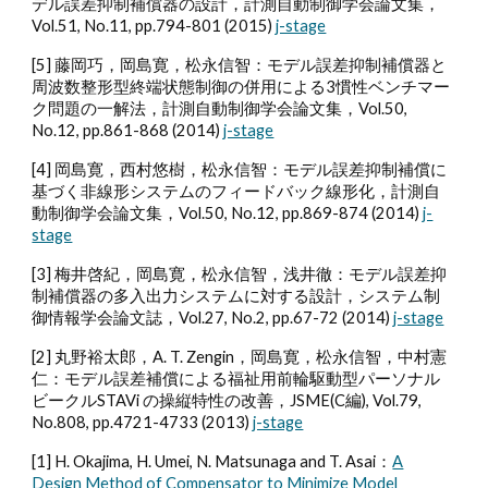
デル誤差抑制補償器の設計，計測自動制御学会論文集，
Vol.51, No.11, pp.794-801 (2015)
j-stage
[5] 藤岡巧，岡島寛，松永信智：モデル誤差抑制補償器と
周波数整形型終端状態制御の併用による3慣性ベンチマー
ク問題の一解法，計測自動制御学会論文集，Vol.50,
No.12, pp.861-868 (2014)
j-stage
[4] 岡島寛，西村悠樹，松永信智：モデル誤差抑制補償に
基づく非線形システムのフィードバック線形化，計測自
動制御学会論文集，Vol.50, No.12, pp.869-874 (2014)
j-
stage
[3] 梅井啓紀，岡島寛，松永信智，浅井徹：モデル誤差抑
制補償器の多入出力システムに対する設計，システム制
御情報学会論文誌，Vol.27, No.2, pp.67-72 (2014)
j-stage
[2] 丸野裕太郎，A. T. Zengin，岡島寛，松永信智，中村憲
仁：モデル誤差補償による福祉用前輪駆動型パーソナル
ビークルSTAVi の操縦特性の改善，JSME(C編), Vol.79,
No.808, pp.4721-4733 (2013)
j-stage
[1] H. Okajima, H. Umei, N. Matsunaga and T. Asai：
A
Design Method of Compensator to Minimize Model