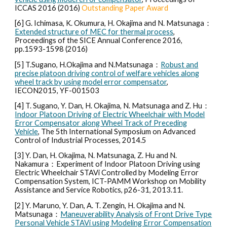
ICCAS 2016 (2016)
Outstanding Paper Award
[
6
] G. Ichimasa, K. Okumura, H. Okajima and N. Matsunaga：
Extended structure of MEC for thermal process
,
Proceedings of the SICE Annual Conference 2016,
pp.1593-1598 (2016)
[
5
] T.Sugano, H.Okajima and N.Matsunaga：
Robust and
precise platoon driving control of welfare vehicles along
wheel track by using model error compensator
,
IECON2015, YF-001503
[
4
] T. Sugano, Y. Dan, H. Okajima, N. Matsunaga and Z. Hu：
Indoor Platoon Driving of Electric Wheelchair with Model
Error Compensator along Wheel Track of Preceding
Vehicle
, The 5th International Symposium on Advanced
Control of Industrial Processes, 2014.5
[
3
] Y. Dan, H. Okajima, N. Matsunaga, Z. Hu and N.
Nakamura：Experiment of Indoor Platoon Driving using
Electric Wheelchair STAVi Controlled by Modeling Error
Compensation System, ICT-PAMM Workshop on Mobility
Assistance and Service Robotics, p26-31, 2013.11.
[2] Y. Maruno, Y. Dan, A. T. Zengin, H. Okajima and N.
Matsunaga：
Maneuverability Analysis of Front Drive Type
Personal Vehicle STAVi using Modeling Error Compensation